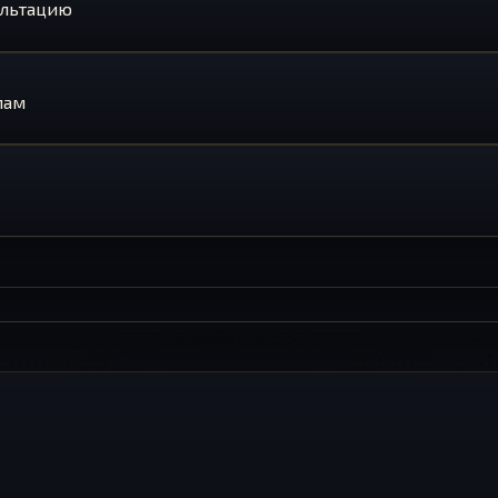
ультацию
лам